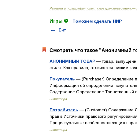
Реклама
и
полиграфия:
опыт
словаря
-
справочника
.—
Игры ⚽
Поможем сделать НИР
Бит
Смотреть что такое "Анонимный то
АНОНИМНЫЙ ТОВАР
— товар, выпущенны
стиля. Как правило, отличается низким к
Покупатель
— (Purchaser) Определение по
Инфоормация об определении покупателя,
Содержание Определение Таинственный 
инвестора
Потребитель
— (Сustomer) Содержание С
прав в Источники правового регулирован
Процессуальные особенности защиты пр
инвестора