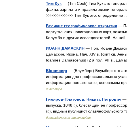
Тим Кук
— (Tim Cook) Тим Кук это генера
факты, зарплата и правила жизни генерал
>>>>>>>>>>>> Тим Кук это, определени
Великие географические открытия
— Пл
португальских навигационных карт, показ
Колумба и других исследователей. На не
ИОАНН ДАМАСКИН
— Прп. Иоанн Дамаскин
Дамаскин. Икона. Нач. XIV в. (скит св. Анн
Ioannes Damascenus] (2 я пол. VII в., Дама
Bloomberg
— (Блумберг) Блумберг это аг
информацию для профессиональных участ
информационное агенство, основныем п
инвестора
Гиляров-Платонов, Никита Петрович
— 
выпуска, 1848 г.), блестящий ее профессор
гг.), видный публицист славянофильског
биографическая энциклопедия