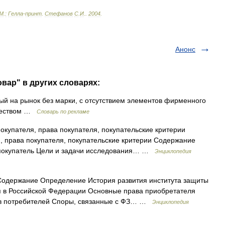
М
.
:
Гелла
-
принт
.
Стефанов
С
.
И
.
.
2004
.
Анонс
вар" в других словарях:
й на рынок без марки, с отсутствием элементов фирменного
ачеством …
Словарь по рекламе
купателя, права покупателя, покупательские критерии
 права покупателя, покупательские критерии Содержание
покупатель Цели и задачи исследования… …
Энциклопедия
одержание Определение История развития института защиты
ия в Российской Федерации Основные права приобретателя
ав потребителей Споры, связанные с ФЗ… …
Энциклопедия