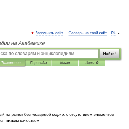
Запомнить сайт
Словарь на свой сайт
RU
едии на Академике
Найти!
Толкования
Переводы
Книги
Игры ⚽
ый
на
рынок
без
товарной
марки
,
с
отсутствием
элементов
тся
низким
качеством
.