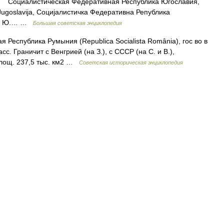
) Социалистическая Федеративная Республика Югославия,
 Jugoslavija, Социjaлистичка Федеративна Република
я Ю.… …
Большая советская энциклопедия
 Республика Румыния (Republica Socialista România), гос во в
сс. Граничит с Венгрией (на З.), с СССР (на С. и В.),
 Площ. 237,5 тыс. км2 …
Советская историческая энциклопедия