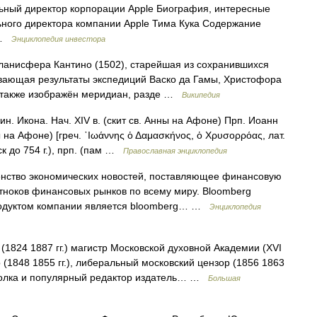
льный директор корпорации Apple Биография, интересные
ьного директора компании Apple Тима Кука Содержание
е …
Энциклопедия инвестора
анисфера Кантино (1502), старейшая из сохранившихся
ывающая результаты экспедиций Васко да Гамы, Христофора
й также изображён меридиан, разде …
Википедия
. Икона. Нач. XIV в. (скит св. Анны на Афоне) Прп. Иоанн
ы на Афоне) [греч. ᾿Ιωάννης ὁ Δαμασκήνος, ὁ Χρυσορρόας, лат.
ск до 754 г.), прп. (пам …
Православная энциклопедия
енство экономических новостей, поставляющее финансовую
ноков финансовых рынков по всему миру. Bloomberg
родуктом компании является bloomberg… …
Энциклопедия
(1824 1887 гг.) магистр Московской духовной Академии (XVI
 (1848 1855 гг.), либеральный московский цензор (1856 1863
о толка и популярный редактор издатель… …
Большая