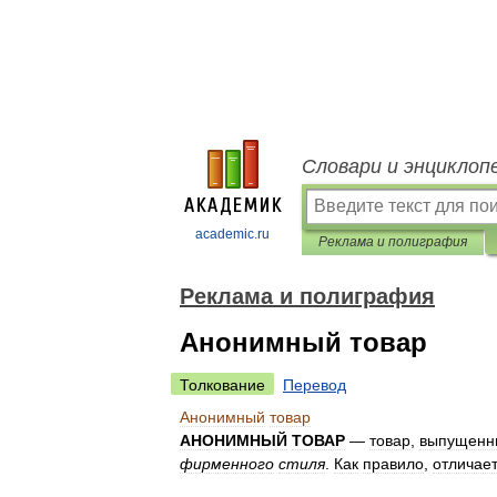
Словари и энциклоп
academic.ru
Реклама и полиграфия
Реклама и полиграфия
Анонимный товар
Толкование
Перевод
Анонимный
товар
АНОНИМНЫЙ
ТОВАР
—
товар
,
выпущенн
фирменного
стиля
.
Как
правило
,
отличае