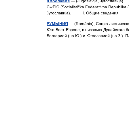
Югославия
— (Jugoslavija, Jyгославиja
СФРЮ (Socialistička Federativna Republika
Jyгославиja). I. Общие сведени
РУМЫНИЯ
— (România), Социа листическая
Юго Вост. Европе, в низовьях Дунайского ба
Болгарией (на Ю.) и Югославией (на З.).